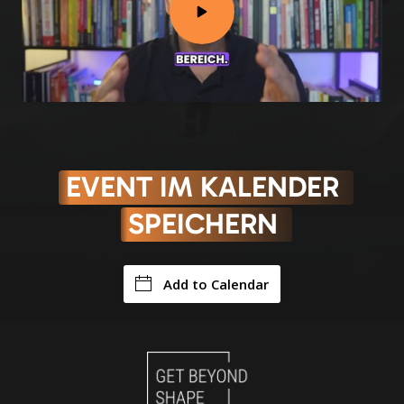
EVENT 
IM 
KALENDER 
SPEICHERN 
Add to Calendar