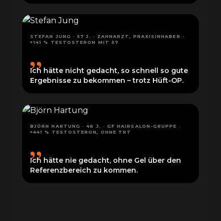
STEFAN JUNG · 57 J. · ZAHNARZT, PRAXISINHABER ·
„
+141 % TESTOSTERON MIT 57
Ich hätte nicht gedacht, so schnell so gute
Ergebnisse zu bekommen – trotz Hüft-OP.
BJÖRN HARTUNG · 46 J. · GF HAIRSALON-GRUPPE ·
„
+441 % TESTOSTERON, OHNE TRT
Ich hätte nie gedacht, ohne Gel über den
Referenzbereich zu kommen.