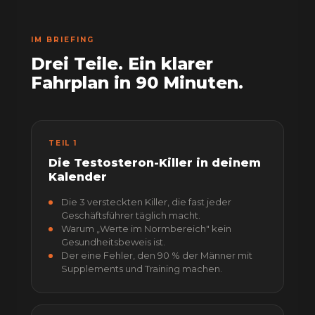
IM BRIEFING
Drei Teile. Ein klarer
Fahrplan in 90 Minuten.
TEIL 1
Die Testosteron-Killer in deinem
Kalender
Die 3 versteckten Killer, die fast jeder
Geschäftsführer täglich macht.
Warum „Werte im Normbereich" kein
Gesundheitsbeweis ist.
Der eine Fehler, den 90 % der Männer mit
Supplements und Training machen.