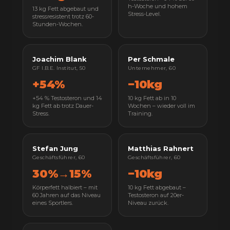
h-Woche und hohem
13 kg Fett abgebaut und
Stress-Level.
stressresistent trotz 60-
Stunden-Wochen.
Joachim Blank
Per Schmale
GF I.B.E. Institut, 50
Unternehmer, 60
+54%
−10kg
+54 % Testosteron und 14
10 kg Fett ab in 10
kg Fett ab trotz Dauer-
Wochen – wieder voll im
Stress.
Training.
Stefan Jung
Matthias Rahnert
Geschäftsführer, 60
Geschäftsführer, 60
30%→15%
−10kg
Körperfett halbiert – mit
10 kg Fett abgebaut –
60 Jahren auf das Niveau
Testosteron auf 20er-
eines Sportlers.
Niveau zurück.