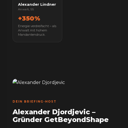
Alexander Lindner
Anwalt, 55
+350%
Energie verdreifacht – als
Anwalt mit hohem
Mandantendruck.
DEIN BRIEFING-HOST
Alexander Djordjevic –
Gründer GetBeyondShape