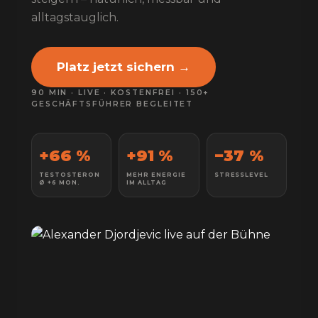
alltagstauglich.
Platz jetzt sichern →
90 MIN · LIVE · KOSTENFREI · 150+
GESCHÄFTSFÜHRER BEGLEITET
+66 %
+91 %
−37 %
TESTOSTERON
MEHR ENERGIE
STRESSLEVEL
Ø +6 MON.
IM ALLTAG