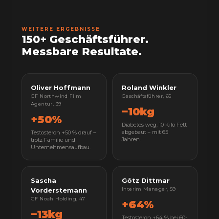
WEITERE ERGEBNISSE
150+ Geschäftsführer.
Messbare Resultate.
Oliver Hoffmann
Roland Winkler
GF Northwind Film
Geschäftsführer, 65
Agentur, 39
−10kg
+50%
Diabetes weg, 10 Kilo Fett
abgebaut – mit 65
Testosteron +50 % drauf –
Jahren.
trotz Familie und
Unternehmensaufbau.
Sascha
Götz Dittmar
Interim Manager, 59
Vorderstemann
GF Noah Holding, 47
+64%
−13kg
Testosteron +64 % bei 60-