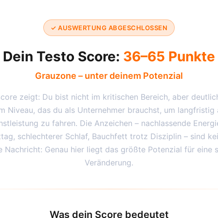
✓ AUSWERTUNG ABGESCHLOSSEN
Dein Testo Score:
36–65 Punkte
Grauzone – unter deinem Potenzial
core zeigt: Du bist nicht im kritischen Bereich, aber deutlic
m Niveau, das du als Unternehmer brauchst, um langfristig 
stleistung zu fahren. Die Anzeichen – nachlassende Energ
ag, schlechterer Schlaf, Bauchfett trotz Disziplin – sind kei
e Nachricht: Genau hier liegt das größte Potenzial für eine 
Veränderung.
Was dein Score bedeutet