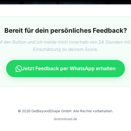
Bereit für dein persönliches Feedback?
uf den Button und ich melde mich innerhalb von 24 Stunden mi
Einschätzung zu deinem Score.
Jetzt Feedback per WhatsApp erhalten
© 2026 GetBeyondShape GmbH. Alle Rechte vorbehalten.
testoreload.de