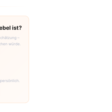
ebel ist?
schätzung –
achen würde.
persönlich.