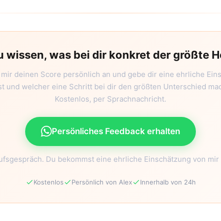
u wissen, was bei dir konkret der größte H
 mir deinen Score persönlich an und gebe dir eine ehrliche Ein
t und welcher eine Schritt bei dir den größten Unterschied m
Kostenlos, per Sprachnachricht.
Persönliches Feedback erhalten
ufsgespräch. Du bekommst eine ehrliche Einschätzung von mir 
Kostenlos
Persönlich von Alex
Innerhalb von 24h