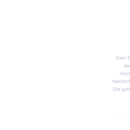
Dein S
de
Höch
Nachmitt
Die gut