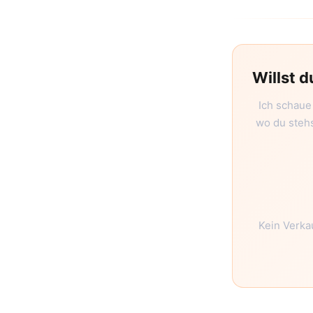
Willst d
Ich schaue
wo du stehs
Kein Verka