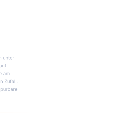
h unter
auf
ie am
n Zufall.
spürbare