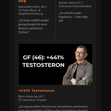
weg
Stefan Heim, 57 J.
Zahnarzt, Praxisinhaber
Alexander Kühn, 40 J.
GF Kühn Büro- &
„So schnell so gute
Objekteinrichtung
Ergebnisse – trotz Hüft-
„Ich habe endlich wieder
OP.“
genug Energie für mein
Business und meine
Töchter.“
+441% Testosteron
Björn Hartung, 46 J.
GF Hairsalon-Gruppe
„Ich musste früher Testosteron-Gel nehmen und komme
jetzt ganz natürlich auf Werte über dem Referenzbereich.